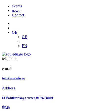
events
news
Contact
GE
GE
EN
telephone
e-mail
info@sou.edu.ge
Address
61 Politkovskaya street, 0186,Tbilisi
რუკა