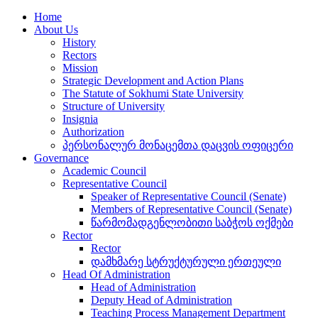
Home
About Us
History
Rectors
Mission
Strategic Development and Action Plans
The Statute of Sokhumi State University
Structure of University
Insignia
Authorization
პერსონალურ მონაცემთა დაცვის ოფიცერი
Governance
Academic Council
Representative Council
Speaker of Representative Council (Senate)
Members of Representative Council (Senate)
წარმომადგენლობითი საბჭოს ოქმები
Rector
Rector
დამხმარე სტრუქტურული ერთეული
Head Of Administration
Head of Administration
Deputy Head of Administration
Teaching Process Management Department