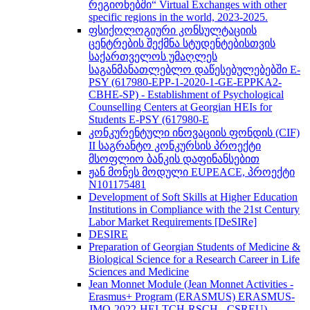
რეგიონებში“ Virtual Exchanges with other
specific regions in the world, 2023-2025.
ფსიქოლოგიური კონსულტაციის
ცენტრების შექმნა სტუდენტებისთვის
საქართველოს უმაღლეს
საგანმანათლებლო დაწესებულებებში E-
PSY (617980-EPP-1-2020-1-GE-EPPKA2-
CBHE-SP) - Establishment of Psychological
Counselling Centers at Georgian HEIs for
Students E-PSY (617980-E
კონკურენტული ინოვაციის ფონდის (CIF)
II საგრანტო კონკურსის პროექტი
მსოფლიო ბანკის დაფინანსებით
ჟან მონეს მოდული EUPEACE, პროექტი
N101175481
Development of Soft Skills at Higher Education
Institutions in Compliance with the 21st Century
Labor Market Requirements [DeSIRe]
DESIRE
Preparation of Georgian Students of Medicine &
Biological Science for a Research Career in Life
Sciences and Medicine
Jean Monnet Module (Jean Monnet Activities -
Erasmus+ Program (ERASMUS) ERASMUS-
JMO-2022-HEI-TCH-RSCH - CSREU) -