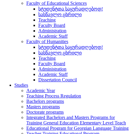
Faculty of Educational Sciences
სტუდენტთა საყურადღებოდ!
სასწავლო ცხრილი
Teaching
Faculty Board
Administration
Academic Staff
Faculty of Humanities
სტუდენტთა საყურადღებოდ!
სასწავლო ცხრილი
Teaching
Faculty Board
Administration
Academic Staff
Dissertation Council
Studies
Academic Year
Teaching Process Regulation
Bachelors programs
Masters programs
Doctorate programs
Integrated Bachelors and Masters Programs for
Training General Education Elementary Level Teach
Educational Program for Georgian Language Training
Teacher Training Educational Program