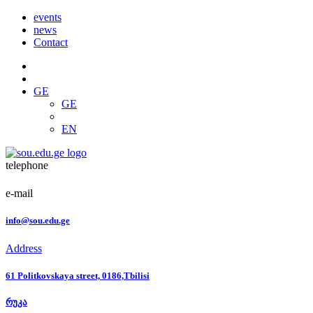
events
news
Contact
GE
GE
EN
telephone
e-mail
info@sou.edu.ge
Address
61 Politkovskaya street, 0186,Tbilisi
რუკა