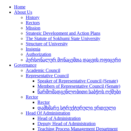
Home
About Us
History
Rectors
Mission
Strategic Development and Action Plans
The Statute of Sokhumi State University
Structure of University
Insignia
Authorization
პერსონალურ მონაცემთა დაცვის ოფიცერი
Governance
Academic Council
Representative Council
Speaker of Representative Council (Senate)
Members of Representative Council (Senate)
წარმომადგენლობითი საბჭოს ოქმები
Rector
Rector
დამხმარე სტრუქტურული ერთეული
Head Of Administration
Head of Administration
Deputy Head of Administration
Teaching Process Management Department