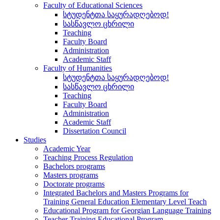
Faculty of Educational Sciences
სტუდენტთა საყურადღებოდ!
სასწავლო ცხრილი
Teaching
Faculty Board
Administration
Academic Staff
Faculty of Humanities
სტუდენტთა საყურადღებოდ!
სასწავლო ცხრილი
Teaching
Faculty Board
Administration
Academic Staff
Dissertation Council
Studies
Academic Year
Teaching Process Regulation
Bachelors programs
Masters programs
Doctorate programs
Integrated Bachelors and Masters Programs for
Training General Education Elementary Level Teach
Educational Program for Georgian Language Training
Teacher Training Educational Program