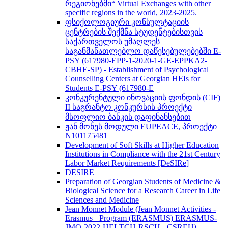
რეგიონებში“ Virtual Exchanges with other
specific regions in the world, 2023-2025.
ფსიქოლოგიური კონსულტაციის
ცენტრების შექმნა სტუდენტებისთვის
საქართველოს უმაღლეს
საგანმანათლებლო დაწესებულებებში E-
PSY (617980-EPP-1-2020-1-GE-EPPKA2-
CBHE-SP) - Establishment of Psychological
Counselling Centers at Georgian HEIs for
Students E-PSY (617980-E
კონკურენტული ინოვაციის ფონდის (CIF)
II საგრანტო კონკურსის პროექტი
მსოფლიო ბანკის დაფინანსებით
ჟან მონეს მოდული EUPEACE, პროექტი
N101175481
Development of Soft Skills at Higher Education
Institutions in Compliance with the 21st Century
Labor Market Requirements [DeSIRe]
DESIRE
Preparation of Georgian Students of Medicine &
Biological Science for a Research Career in Life
Sciences and Medicine
Jean Monnet Module (Jean Monnet Activities -
Erasmus+ Program (ERASMUS) ERASMUS-
JMO-2022-HEI-TCH-RSCH - CSREU) -