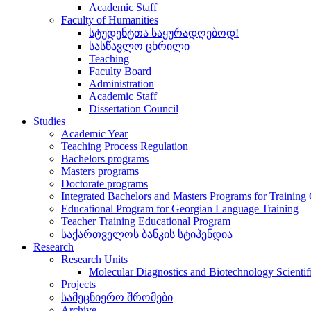
Academic Staff
Faculty of Humanities
სტუდენტთა საყურადღებოდ!
სასწავლო ცხრილი
Teaching
Faculty Board
Administration
Academic Staff
Dissertation Council
Studies
Academic Year
Teaching Process Regulation
Bachelors programs
Masters programs
Doctorate programs
Integrated Bachelors and Masters Programs for Training
Educational Program for Georgian Language Training
Teacher Training Educational Program
საქართველოს ბანკის სტიპენდია
Research
Research Units
Molecular Diagnostics and Biotechnology Scientif
Projects
სამეცნიერო შრომები
Archive