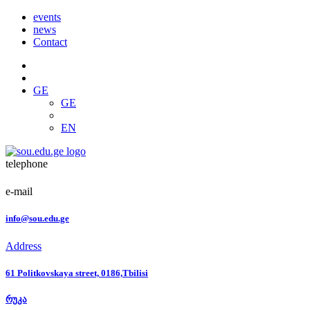
events
news
Contact
GE
GE
EN
telephone
e-mail
info@sou.edu.ge
Address
61 Politkovskaya street, 0186,Tbilisi
რუკა