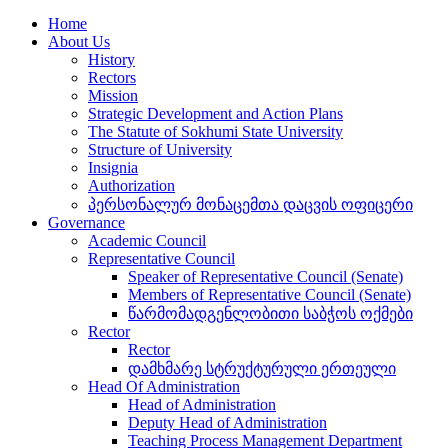
Home
About Us
History
Rectors
Mission
Strategic Development and Action Plans
The Statute of Sokhumi State University
Structure of University
Insignia
Authorization
პერსონალურ მონაცემთა დაცვის ოფიცერი
Governance
Academic Council
Representative Council
Speaker of Representative Council (Senate)
Members of Representative Council (Senate)
წარმომადგენლობითი საბჭოს ოქმები
Rector
Rector
დამხმარე სტრუქტურული ერთეული
Head Of Administration
Head of Administration
Deputy Head of Administration
Teaching Process Management Department