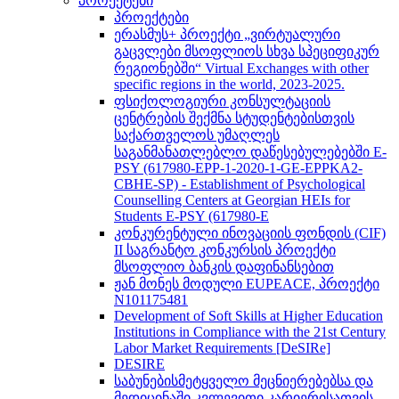
პროექტები
პროექტები
ერასმუს+ პროექტი „ვირტუალური
გაცვლები მსოფლიოს სხვა სპეციფიკურ
რეგიონებში“ Virtual Exchanges with other
specific regions in the world, 2023-2025.
ფსიქოლოგიური კონსულტაციის
ცენტრების შექმნა სტუდენტებისთვის
საქართველოს უმაღლეს
საგანმანათლებლო დაწესებულებებში E-
PSY (617980-EPP-1-2020-1-GE-EPPKA2-
CBHE-SP) - Establishment of Psychological
Counselling Centers at Georgian HEIs for
Students E-PSY (617980-E
კონკურენტული ინოვაციის ფონდის (CIF)
II საგრანტო კონკურსის პროექტი
მსოფლიო ბანკის დაფინანსებით
ჟან მონეს მოდული EUPEACE, პროექტი
N101175481
Development of Soft Skills at Higher Education
Institutions in Compliance with the 21st Century
Labor Market Requirements [DeSIRe]
DESIRE
საბუნებისმეტყველო მეცნიერებებსა და
მედიცინაში კვლევითი კარიერისათვის