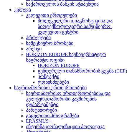
საქართველოს ბანკის სტიპენდია
კვლევა
კვლევითი ერთეულები
მოლეკულური დიაგნოსტიკისა და
ბიოტექნოლოგიური სამეცნიერო-
კვლევითი ცენტრი
პროექტები
სამეცნიერო შრომები
არქივი
HORIZON EUROPE საუნივერსიტეტო
საგრანტო ოფისი
HORIZON EUROPE
გენდერული თანასწორობის გეგმა (GEP)
კონტაქტი
ღონისძიებები
საერთაშორისო ურთიერთობები
საერთაშორისო ურთიერთობებისა და
კულტურათაშორისი კავშირების
დეპარტამენტი
პარტნიორები
გაცვლითი პროგრამები
ERASMUS +
ინტერნაციონალიზაციის პოლიტიკა