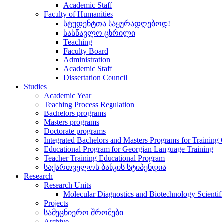
Academic Staff
Faculty of Humanities
სტუდენტთა საყურადღებოდ!
სასწავლო ცხრილი
Teaching
Faculty Board
Administration
Academic Staff
Dissertation Council
Studies
Academic Year
Teaching Process Regulation
Bachelors programs
Masters programs
Doctorate programs
Integrated Bachelors and Masters Programs for Training
Educational Program for Georgian Language Training
Teacher Training Educational Program
საქართველოს ბანკის სტიპენდია
Research
Research Units
Molecular Diagnostics and Biotechnology Scientif
Projects
სამეცნიერო შრომები
Archive