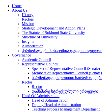
Home
About Us
History
Rectors
Mission
Strategic Development and Action Plans
The Statute of Sokhumi State University
Structure of University
Insignia
Authorization
პერსონალურ მონაცემთა დაცვის ოფიცერი
Governance
Academic Council
Representative Council
Speaker of Representative Council (Senate)
Members of Representative Council (Senate)
წარმომადგენლობითი საბჭოს ოქმები
Rector
Rector
დამხმარე სტრუქტურული ერთეული
Head Of Administration
Head of Administration
Deputy Head of Administration
Teaching Process Management Department