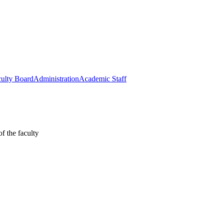
ulty Board
Administration
Academic Staff
f the faculty