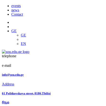
events
news
Contact
GE
GE
EN
telephone
e-mail
info@sou.edu.ge
Address
61 Politkovskaya street, 0186,Tbilisi
რუკა