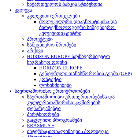
საქართველოს ბანკის სტიპენდია
კვლევა
კვლევითი ერთეულები
მოლეკულური დიაგნოსტიკისა და
ბიოტექნოლოგიური სამეცნიერო-
კვლევითი ცენტრი
პროექტები
სამეცნიერო შრომები
არქივი
HORIZON EUROPE საუნივერსიტეტო
საგრანტო ოფისი
HORIZON EUROPE
გენდერული თანასწორობის გეგმა (GEP)
კონტაქტი
ღონისძიებები
საერთაშორისო ურთიერთობები
საერთაშორისო ურთიერთობებისა და
კულტურათაშორისი კავშირების
დეპარტამენტი
პარტნიორები
გაცვლითი პროგრამები
ERASMUS +
ინტერნაციონალიზაციის პოლიტიკა