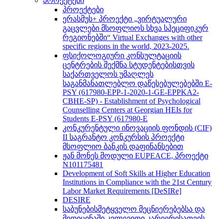
პროექტები
პროექტები
ერასმუს+ პროექტი „ვირტუალური
გაცვლები მსოფლიოს სხვა სპეციფიკურ
რეგიონებში“ Virtual Exchanges with other
specific regions in the world, 2023-2025.
ფსიქოლოგიური კონსულტაციის
ცენტრების შექმნა სტუდენტებისთვის
საქართველოს უმაღლეს
საგანმანათლებლო დაწესებულებებში E-
PSY (617980-EPP-1-2020-1-GE-EPPKA2-
CBHE-SP) - Establishment of Psychological
Counselling Centers at Georgian HEIs for
Students E-PSY (617980-E
კონკურენტული ინოვაციის ფონდის (CIF)
II საგრანტო კონკურსის პროექტი
მსოფლიო ბანკის დაფინანსებით
ჟან მონეს მოდული EUPEACE, პროექტი
N101175481
Development of Soft Skills at Higher Education
Institutions in Compliance with the 21st Century
Labor Market Requirements [DeSIRe]
DESIRE
საბუნებისმეტყველო მეცნიერებებსა და
მედიცინაში კვლევითი კარიერისათვის