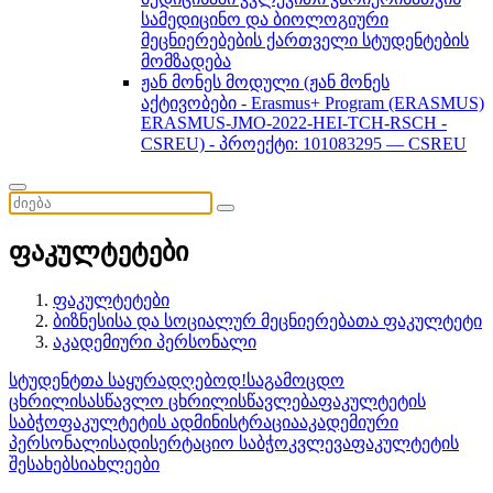
სამედიცინო და ბიოლოგიური
მეცნიერებების ქართველი სტუდენტების
მომზადება
ჟან მონეს მოდული (ჟან მონეს
აქტივობები - Erasmus+ Program (ERASMUS)
ERASMUS-JMO-2022-HEI-TCH-RSCH -
CSREU) - პროექტი: 101083295 — CSREU
ფაკულტეტები
ფაკულტეტები
ბიზნესისა და სოციალურ მეცნიერებათა ფაკულტეტი
აკადემიური პერსონალი
სტუდენტთა საყურადღებოდ!
საგამოცდო
ცხრილი
სასწავლო ცხრილი
სწავლება
ფაკულტეტის
საბჭო
ფაკულტეტის ადმინისტრაცია
აკადემიური
პერსონალი
სადისერტაციო საბჭო
კვლევა
ფაკულტეტის
შესახებ
სიახლეები