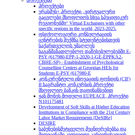
პროექტები
პროექტები
ერასმუს+ პროექტი „ვირტუალური
გაცვლები მსოფლიოს სხვა სპეციფიკურ
რეგიონებში“ Virtual Exchanges with other
specific regions in the world, 2023-2025.
ფსიქოლოგიური კონსულტაციის
ცენტრების შექმნა სტუდენტებისთვის
საქართველოს უმაღლეს
საგანმანათლებლო დაწესებულებებში E-
PSY (617980-EPP-1-2020-1-GE-EPPKA2-
CBHE-SP) - Establishment of Psychological
Counselling Centers at Georgian HEIs for
Students E-PSY (617980-E
კონკურენტული ინოვაციის ფონდის (CIF)
II საგრანტო კონკურსის პროექტი
მსოფლიო ბანკის დაფინანსებით
ჟან მონეს მოდული EUPEACE, პროექტი
N101175481
Development of Soft Skills at Higher Education
Institutions in Compliance with the 21st Century
Labor Market Requirements [DeSIRe]
DESIRE
საბუნებისმეტყველო მეცნიერებებსა და
მედიცინაში კვლევითი კარიერისათვის