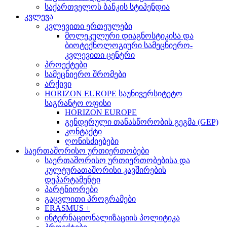
საქართველოს ბანკის სტიპენდია
კვლევა
კვლევითი ერთეულები
მოლეკულური დიაგნოსტიკისა და
ბიოტექნოლოგიური სამეცნიერო-
კვლევითი ცენტრი
პროექტები
სამეცნიერო შრომები
არქივი
HORIZON EUROPE საუნივერსიტეტო
საგრანტო ოფისი
HORIZON EUROPE
გენდერული თანასწორობის გეგმა (GEP)
კონტაქტი
ღონისძიებები
საერთაშორისო ურთიერთობები
საერთაშორისო ურთიერთობებისა და
კულტურათაშორისი კავშირების
დეპარტამენტი
პარტნიორები
გაცვლითი პროგრამები
ERASMUS +
ინტერნაციონალიზაციის პოლიტიკა