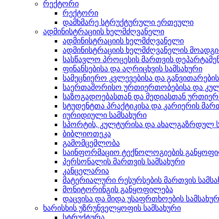
რექტორი
რექტორი
დამხმარე სტრუქტურული ერთეული
ადმინისტრაციის ხელმძღვანელი
ადმინისტრაციის ხელმძღვანელი
ადმინისტრაციის ხელმძღვანელის მოადგ
სასწავლო პროცესის მართვის დეპარტამე
ფინანსებისა და აღრიცხვის სამსახური
სამეცნიერო კვლევებისა და განვითარები
საერთაშორისო ურთიერთობებისა და კულ
საზოგადოებასთან და მედიასთან ურთიერ
სტუდენტთა პრაქტიკისა და კარიერის მართ
იურიდიული სამსახური
სპორტის, კულტურისა და ახალგაზრდულ ს
ბიბლიოთეკა
გამომცემლობა
საინფორმაციო ტექნოლოგიების განყოფ
პერსონალის მართვის სამსახური
კანცელარია
მატერიალური რესურსების მართვის სამსა
მონიტორინგის განყოფილება
დაცვისა და შიდა უსაფრთხოების სამსახუ
ხარისხის უზრუნველყოფის სამსახური
სტრუქტურა