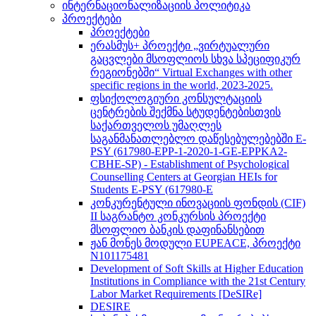
ინტერნაციონალიზაციის პოლიტიკა
პროექტები
პროექტები
ერასმუს+ პროექტი „ვირტუალური
გაცვლები მსოფლიოს სხვა სპეციფიკურ
რეგიონებში“ Virtual Exchanges with other
specific regions in the world, 2023-2025.
ფსიქოლოგიური კონსულტაციის
ცენტრების შექმნა სტუდენტებისთვის
საქართველოს უმაღლეს
საგანმანათლებლო დაწესებულებებში E-
PSY (617980-EPP-1-2020-1-GE-EPPKA2-
CBHE-SP) - Establishment of Psychological
Counselling Centers at Georgian HEIs for
Students E-PSY (617980-E
კონკურენტული ინოვაციის ფონდის (CIF)
II საგრანტო კონკურსის პროექტი
მსოფლიო ბანკის დაფინანსებით
ჟან მონეს მოდული EUPEACE, პროექტი
N101175481
Development of Soft Skills at Higher Education
Institutions in Compliance with the 21st Century
Labor Market Requirements [DeSIRe]
DESIRE