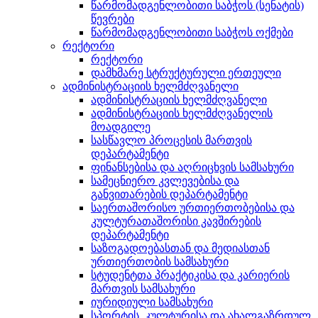
წარმომადგენლობითი საბჭოს (სენატის)
წევრები
წარმომადგენლობითი საბჭოს ოქმები
რექტორი
რექტორი
დამხმარე სტრუქტურული ერთეული
ადმინისტრაციის ხელმძღვანელი
ადმინისტრაციის ხელმძღვანელი
ადმინისტრაციის ხელმძღვანელის
მოადგილე
სასწავლო პროცესის მართვის
დეპარტამენტი
ფინანსებისა და აღრიცხვის სამსახური
სამეცნიერო კვლევებისა და
განვითარების დეპარტამენტი
საერთაშორისო ურთიერთობებისა და
კულტურათაშორისი კავშირების
დეპარტამენტი
საზოგადოებასთან და მედიასთან
ურთიერთობის სამსახური
სტუდენტთა პრაქტიკისა და კარიერის
მართვის სამსახური
იურიდიული სამსახური
სპორტის, კულტურისა და ახალგაზრდულ