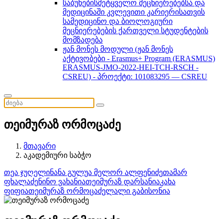
საბუნებისმეტყველო მეცნიერებებსა და
მედიცინაში კვლევითი კარიერისათვის
სამედიცინო და ბიოლოგიური
მეცნიერებების ქართველი სტუდენტების
მომზადება
ჟან მონეს მოდული (ჟან მონეს
აქტივობები - Erasmus+ Program (ERASMUS)
ERASMUS-JMO-2022-HEI-TCH-RSCH -
CSREU) - პროექტი: 101083295 — CSREU
თეიმურაზ ორმოცაძე
მთავარი
აკადემიური საბჭო
თეა ჯუღელი
ნანა გულუა
მელორ ალფენიძე
თამარ
ფხალაძე
ნინო ვახანია
თეიმურაზ დარსანია
კახა
ფიფია
თეიმურაზ ორმოცაძე
ლალი გაბისონია