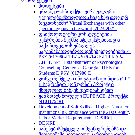
პროექტები
პროექტები
ერასმუს+ პროექტი „ვირტუალური
გაცვლები მსოფლიოს სხვა სპეციფიკურ
რეგიონებში“ Virtual Exchanges with other
specific regions in the world, 2023-2025.
ფსიქოლოგიური კონსულტაციის
ცენტრების შექმნა სტუდენტებისთვის
საქართველოს უმაღლეს
საგანმანათლებლო დაწესებულებებში E-
PSY (617980-EPP-1-2020-1-GE-EPPKA2-
CBHE-SP) - Establishment of Psychological
Counselling Centers at Georgian HEIs for
Students E-PSY (617980-E
კონკურენტული ინოვაციის ფონდის (CIF)
II საგრანტო კონკურსის პროექტი
მსოფლიო ბანკის დაფინანსებით
ჟან მონეს მოდული EUPEACE, პროექტი
N101175481
Development of Soft Skills at Higher Education
Institutions in Compliance with the 21st Century
Labor Market Requirements [DeSIRe]
DESIRE
საბუნებისმეტყველო მეცნიერებებსა და
მედიცინაში კვლევითი კარიერისათვის