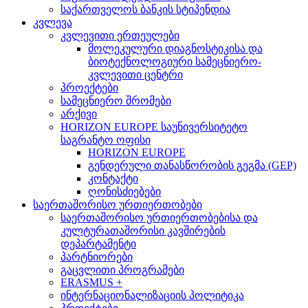
საქართველოს ბანკის სტიპენდია
კვლევა
კვლევითი ერთეულები
მოლეკულური დიაგნოსტიკისა და
ბიოტექნოლოგიური სამეცნიერო-
კვლევითი ცენტრი
პროექტები
სამეცნიერო შრომები
არქივი
HORIZON EUROPE საუნივერსიტეტო
საგრანტო ოფისი
HORIZON EUROPE
გენდერული თანასწორობის გეგმა (GEP)
კონტაქტი
ღონისძიებები
საერთაშორისო ურთიერთობები
საერთაშორისო ურთიერთობებისა და
კულტურათაშორისი კავშირების
დეპარტამენტი
პარტნიორები
გაცვლითი პროგრამები
ERASMUS +
ინტერნაციონალიზაციის პოლიტიკა