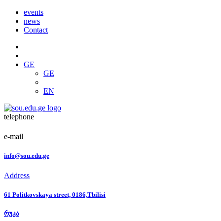
events
news
Contact
GE
GE
EN
telephone
e-mail
info@sou.edu.ge
Address
61 Politkovskaya street, 0186,Tbilisi
რუკა