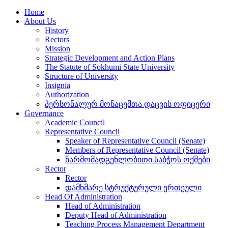
Home
About Us
History
Rectors
Mission
Strategic Development and Action Plans
The Statute of Sokhumi State University
Structure of University
Insignia
Authorization
პერსონალურ მონაცემთა დაცვის ოფიცერი
Governance
Academic Council
Representative Council
Speaker of Representative Council (Senate)
Members of Representative Council (Senate)
წარმომადგენლობითი საბჭოს ოქმები
Rector
Rector
დამხმარე სტრუქტურული ერთეული
Head Of Administration
Head of Administration
Deputy Head of Administration
Teaching Process Management Department