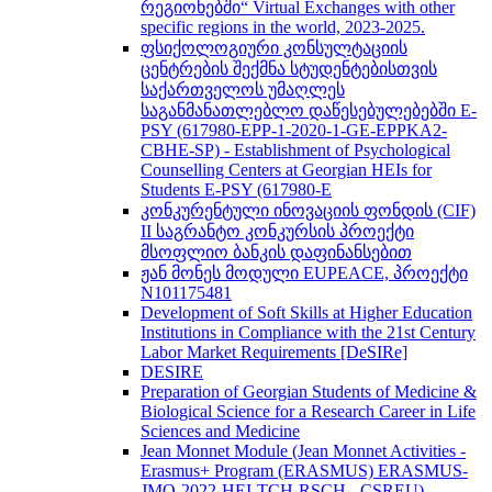
რეგიონებში“ Virtual Exchanges with other
specific regions in the world, 2023-2025.
ფსიქოლოგიური კონსულტაციის
ცენტრების შექმნა სტუდენტებისთვის
საქართველოს უმაღლეს
საგანმანათლებლო დაწესებულებებში E-
PSY (617980-EPP-1-2020-1-GE-EPPKA2-
CBHE-SP) - Establishment of Psychological
Counselling Centers at Georgian HEIs for
Students E-PSY (617980-E
კონკურენტული ინოვაციის ფონდის (CIF)
II საგრანტო კონკურსის პროექტი
მსოფლიო ბანკის დაფინანსებით
ჟან მონეს მოდული EUPEACE, პროექტი
N101175481
Development of Soft Skills at Higher Education
Institutions in Compliance with the 21st Century
Labor Market Requirements [DeSIRe]
DESIRE
Preparation of Georgian Students of Medicine &
Biological Science for a Research Career in Life
Sciences and Medicine
Jean Monnet Module (Jean Monnet Activities -
Erasmus+ Program (ERASMUS) ERASMUS-
JMO-2022-HEI-TCH-RSCH - CSREU) -