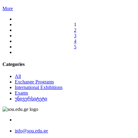
More
1
2
3
4
5
Categories
All
Exchange Programs
International Exhibitions
Exams
უნივერსიტეტი
info@sou.edu.ge