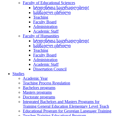
Faculty of Educational Sciences
სტუდენტთა საყურადღებოდ!
სასწავლო ცხრილი
Teaching
Faculty Board
Administration
Academic Staff
Faculty of Humanities
სტუდენტთა საყურადღებოდ!
სასწავლო ცხრილი
Teaching
Faculty Board
Administration
Academic Staff
Dissertation Council
Studies
Academic Year
Teaching Process Regulation
Bachelors programs
Masters programs
Doctorate programs
Integrated Bachelors and Masters Programs for
Training General Education Elementary Level Teach
Educational Program for Georgian Language Training
Teacher Training Educational Program