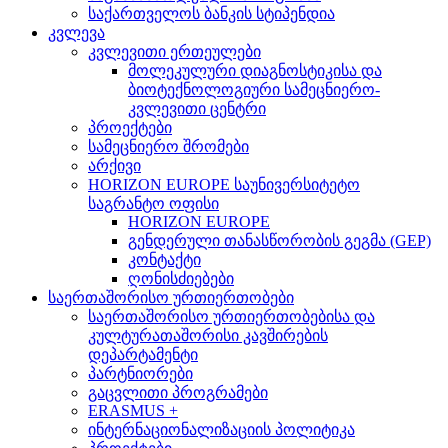
საქართველოს ბანკის სტიპენდია
კვლევა
კვლევითი ერთეულები
მოლეკულური დიაგნოსტიკისა და
ბიოტექნოლოგიური სამეცნიერო-
კვლევითი ცენტრი
პროექტები
სამეცნიერო შრომები
არქივი
HORIZON EUROPE საუნივერსიტეტო
საგრანტო ოფისი
HORIZON EUROPE
გენდერული თანასწორობის გეგმა (GEP)
კონტაქტი
ღონისძიებები
საერთაშორისო ურთიერთობები
საერთაშორისო ურთიერთობებისა და
კულტურათაშორისი კავშირების
დეპარტამენტი
პარტნიორები
გაცვლითი პროგრამები
ERASMUS +
ინტერნაციონალიზაციის პოლიტიკა