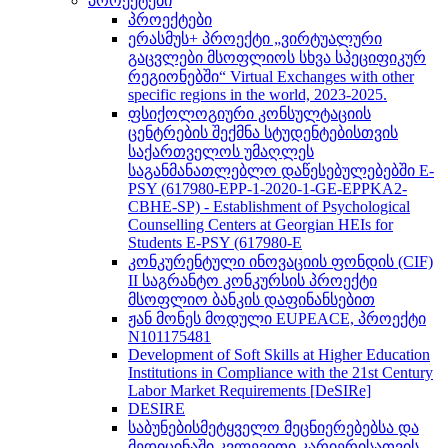
პროექტები
პროექტები
ერასმუს+ პროექტი „ვირტუალური
გაცვლები მსოფლიოს სხვა სპეციფიკურ
რეგიონებში“ Virtual Exchanges with other
specific regions in the world, 2023-2025.
ფსიქოლოგიური კონსულტაციის
ცენტრების შექმნა სტუდენტებისთვის
საქართველოს უმაღლეს
საგანმანათლებლო დაწესებულებებში E-
PSY (617980-EPP-1-2020-1-GE-EPPKA2-
CBHE-SP) - Establishment of Psychological
Counselling Centers at Georgian HEIs for
Students E-PSY (617980-E
კონკურენტული ინოვაციის ფონდის (CIF)
II საგრანტო კონკურსის პროექტი
მსოფლიო ბანკის დაფინანსებით
ჟან მონეს მოდული EUPEACE, პროექტი
N101175481
Development of Soft Skills at Higher Education
Institutions in Compliance with the 21st Century
Labor Market Requirements [DeSIRe]
DESIRE
საბუნებისმეტყველო მეცნიერებებსა და
მედიცინაში კვლევითი კარიერისათვის