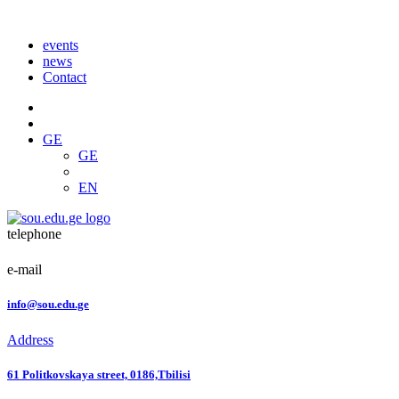
events
news
Contact
GE
GE
EN
telephone
e-mail
info@sou.edu.ge
Address
61 Politkovskaya street, 0186,Tbilisi