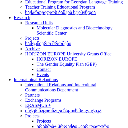
Educational Program for Georgian Language Training
Teacher Training Educational Program
საქართველოს ბანკის სტიპენდია
Research
Research Units
Molecular Diagnostics and Biotechnology
Scientific Center
Projects
სამეცნიერო შრომები
Archive
HORIZON EUROPE University Grants Office
HORIZON EUROPE
The Gender Equality Plan (GEP)
Contact
Events
Internatioinal Relantions
International Relations and Intercultural
Communications Department
Partners
Exchange Programs
ERASMUS +
ინტერნაციონალიზაციის პოლიტიკა
Projects
Projects
ერასმუს+ პროექტი „ვირტუალური