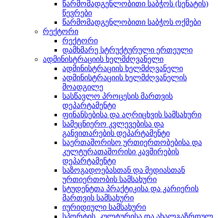
წარმომადგენლობითი საბჭოს (სენატის)
წევრები
წარმომადგენლობითი საბჭოს ოქმები
რექტორი
რექტორი
დამხმარე სტრუქტურული ერთეული
ადმინისტრაციის ხელმძღვანელი
ადმინისტრაციის ხელმძღვანელი
ადმინისტრაციის ხელმძღვანელის
მოადგილე
სასწავლო პროცესის მართვის
დეპარტამენტი
ფინანსებისა და აღრიცხვის სამსახური
სამეცნიერო კვლევებისა და
განვითარების დეპარტამენტი
საერთაშორისო ურთიერთობებისა და
კულტურათაშორისი კავშირების
დეპარტამენტი
საზოგადოებასთან და მედიასთან
ურთიერთობის სამსახური
სტუდენტთა პრაქტიკისა და კარიერის
მართვის სამსახური
იურიდიული სამსახური
სპორტის, კულტურისა და ახალგაზრდულ