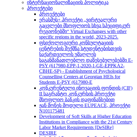
ინტერნაციონალიზაციის პოლიტიკა
პროექტები
პროექტები
ერასმუს+ პროექტი „ვირტუალური
გაცვლები მსოფლიოს სხვა სპეციფიკურ
რეგიონებში“ Virtual Exchanges with other
specific regions in the world, 2023-2025.
ფსიქოლოგიური კონსულტაციის
ცენტრების შექმნა სტუდენტებისთვის
საქართველოს უმაღლეს
საგანმანათლებლო დაწესებულებებში E-
PSY (617980-EPP-1-2020-1-GE-EPPKA2-
CBHE-SP) - Establishment of Psychological
Counselling Centers at Georgian HEIs for
Students E-PSY (617980-E
კონკურენტული ინოვაციის ფონდის (CIF)
II საგრანტო კონკურსის პროექტი
მსოფლიო ბანკის დაფინანსებით
ჟან მონეს მოდული EUPEACE, პროექტი
N101175481
Development of Soft Skills at Higher Education
Institutions in Compliance with the 21st Century
Labor Market Requirements [DeSIRe]
DESIRE